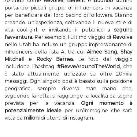
Aziende come
Revolve, Benefit
e
Boohoo
stanno
portando piccoli gruppi di influencers in vacanza
per beneficiare del loro bacino di followers. Stanno
creando un’esperienza, coltivando il nuovo stile di
vita cool-girl, e invitando il pubblico a
seguire
l’avventura
. Per esempio, l’ultimo viaggio di
Revolve
nello Utah ha incluso un gruppo impressionante di
influencers della lista A, tra cui
Aimee Song
,
Shay
Mitchell
e
Rocky Barnes
. Le foto del viaggio
includono l’hashtag
#RevveAroundTheWorld
, che
è stato attualmente utilizzato su oltre 20mila
messaggi. Ogni singolo post è basato sulla posizione
geografica, sempre diversa man mano che,
seguendo la rotta, si raggiunge la località da sogno
prevista per la vacanza.
Ogni momento è
potenzialmente ideale
per un’immagine che sarà
vista da
milioni
di utenti di Instagram.