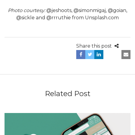
Photo courtesy:
@jeshoots
,
@simonmigaj
,
@goian
,
@sickle
and
@rrruthie
from Unsplash.com
Share this post
Related Post