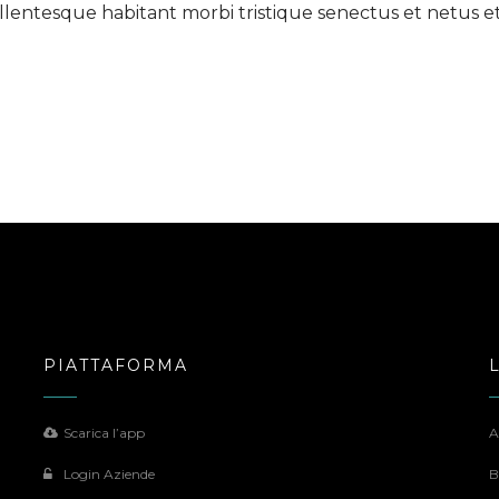
Pellentesque habitant morbi tristique senectus et netus 
Home
Sono un'azienda
So
PIATTAFORMA
Scarica l’app
A
Login Aziende
B