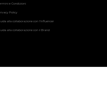
ermini e Condizioni
rivacy Policy
uida alla collaborazione con l’Influencer
uida alla collaborazione con il Brand