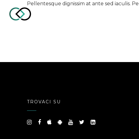
Pellentesque dignissim at ante sed iaculis. 
CollaborUp
–
Influencer
TROVACI SU
Marketing