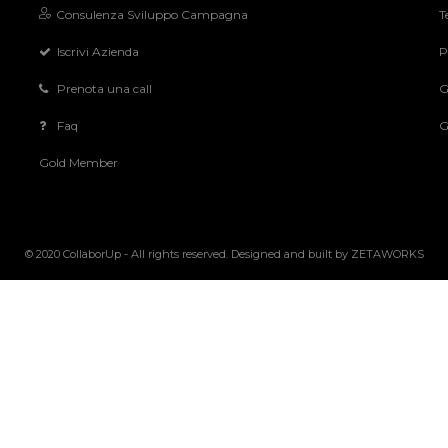
Consulenza Sviluppo Campagna
T
Iscrivi Azienda
P
Prenota una call
G
Faq
G
Gold Member
© 2020 CollaborUp - All rights reserved. Designed and built by
ZETAWORKS