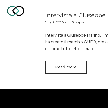
Intervista a Giuseppe
Posted
1 Luglio 2020
by
Giuseppe
on
CollaborUp
Intervista a Giuseppe Marino, l’
ha creato il marchio GUFO, prez
di come tutto ebbe inizio…
–
Read more
Influencer
Marketing