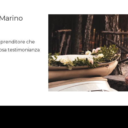
Home
Sono un'azienda
So
 Marino
imprenditore che
iosa testimonianza