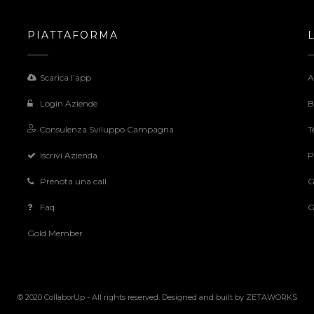
PIATTAFORMA
Scarica l’app
A
Login Aziende
B
Consulenza Sviluppo Campagna
T
Iscrivi Azienda
P
Prenota una call
G
Faq
G
Gold Member
© 2020 CollaborUp - All rights reserved. Designed and built by
ZETAWORKS