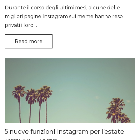
on
Durante il corso degli ultimi mesi, alcune delle
migliori pagine Instagram sui meme hanno reso
privati i loro…
Read more
5 nuove funzioni Instagram per l’estate
Posted
7 Agosto 2018
by
Giuseppe