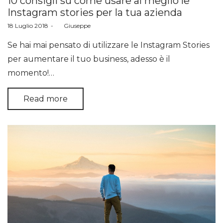
10 consigli su come usare al meglio le
Instagram stories per la tua azienda
Posted
18 Luglio 2018
by
Giuseppe
on
Se hai mai pensato di utilizzare le Instagram Stories
per aumentare il tuo business, adesso è il
momento!…
Read more