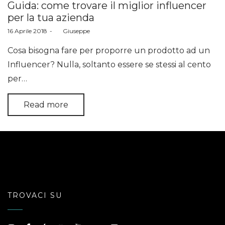
Guida: come trovare il miglior influencer
per la tua azienda
Posted
16 Aprile 2018
by
Giuseppe
on
Cosa bisogna fare per proporre un prodotto ad un
Influencer? Nulla, soltanto essere se stessi al cento
per…
Read more
TROVACI SU