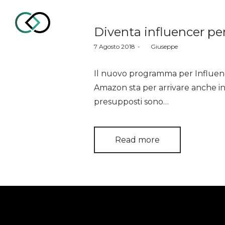
Diventa influencer p
Posted
7 Agosto 2018
by
Giuseppe
on
CollaborUp
Il nuovo programma per Influenc
Amazon sta per arrivare anche in I
presupposti sono…
–
Read more
Influencer
Marketing