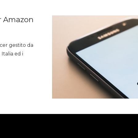
Home
Sono un'azienda
So
er Amazon
er gestito da
talia ed i